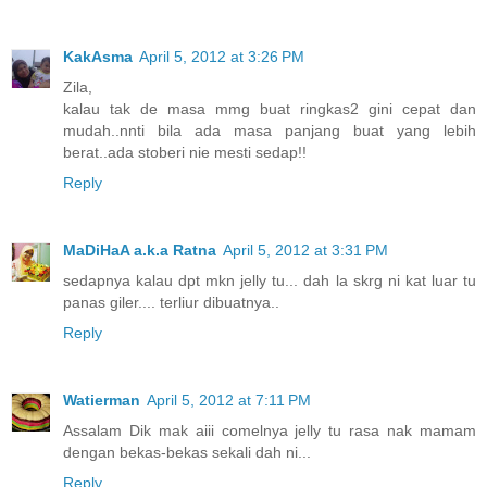
KakAsma
April 5, 2012 at 3:26 PM
Zila,
kalau tak de masa mmg buat ringkas2 gini cepat dan
mudah..nnti bila ada masa panjang buat yang lebih
berat..ada stoberi nie mesti sedap!!
Reply
MaDiHaA a.k.a Ratna
April 5, 2012 at 3:31 PM
sedapnya kalau dpt mkn jelly tu... dah la skrg ni kat luar tu
panas giler.... terliur dibuatnya..
Reply
Watierman
April 5, 2012 at 7:11 PM
Assalam Dik mak aiii comelnya jelly tu rasa nak mamam
dengan bekas-bekas sekali dah ni...
Reply