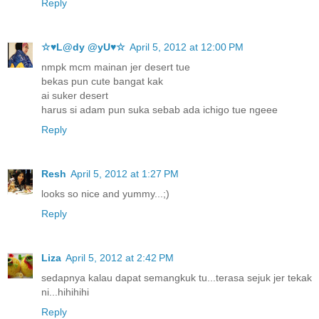
Reply
☆♥L@dy @yU♥☆
April 5, 2012 at 12:00 PM
nmpk mcm mainan jer desert tue
bekas pun cute bangat kak
ai suker desert
harus si adam pun suka sebab ada ichigo tue ngeee
Reply
Resh
April 5, 2012 at 1:27 PM
looks so nice and yummy...;)
Reply
Liza
April 5, 2012 at 2:42 PM
sedapnya kalau dapat semangkuk tu...terasa sejuk jer tekak
ni...hihihihi
Reply