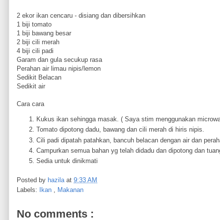
2 ekor ikan cencaru - disiang dan dibersihkan
1 biji tomato
1 biji bawang besar
2 biji cili merah
4 biji cili padi
Garam dan gula secukup rasa
Perahan air limau nipis/lemon
Sedikit Belacan
Sedikit air
Cara cara
Kukus ikan sehingga masak. ( Saya stim menggunakan microwa
Tomato dipotong dadu, bawang dan cili merah di hiris nipis.
Cili padi dipatah patahkan, bancuh belacan dengan air dan per
Campurkan semua bahan yg telah didadu dan dipotong dan tuang
Sedia untuk dinikmati
Posted by
hazila
at
9:33 AM
Labels:
Ikan
,
Makanan
No comments :