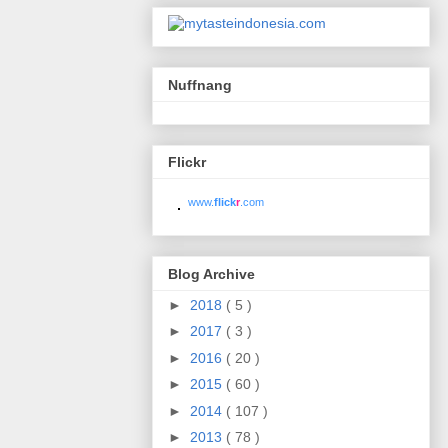
Nuffnang
Flickr
www.
flick
r
.com
Blog Archive
►
2018
( 5 )
►
2017
( 3 )
►
2016
( 20 )
►
2015
( 60 )
►
2014
( 107 )
►
2013
( 78 )