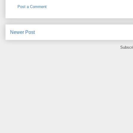
Post a Comment
Newer Post
Subscr