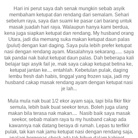
Hari ini perut saya dah senak mungkin sebab asyik
membaham ketupat dan rendang dari semalam. Sehari
sebelum raya, saya dan suami ke pasar cari barang untuk
masak juadah hari raya. Walaupun hanya kami berdua,
kena juga siapkan ketupat dan rendang. My husband orang
Utara, jadi dia memang suka makan ketupat daun palas
(pulut) dengan kari daging. Saya pula lebih prefer ketupat
nasi dengan rendang ayam. Masalahnya sekarang...... saya
tak pandai nak balut ketupat daun palas. Dah beberapa kali
belajar tapi asyik fail je, mak saya cakap ketupat betina ke,
ketupat jantan ke.... entahlah. Kebetulan pulak, daging
lembu fresh dah habis, tinggal yang frozen saja, jadi my
husband cakap masak rendang ayam dengan ketupat nasi
je lah...
Mula mula nak buat 1/2 ekor ayam saja, tapi bila fikir fikir
semula, lebih baik buat seekor terus. Boleh juga ulang
makan bila terasa nak makan.... Nasib baik saya masak
seekor, sebab malam raya tu my husband cakap ada
kawannya nak datang beraya di rumah. Lepas tu terfikir
pulak, tak kan nak jamu ketupat nasi dengan rendang saja,
apalagi bergegas check ada tak bihun dalam kabinet....